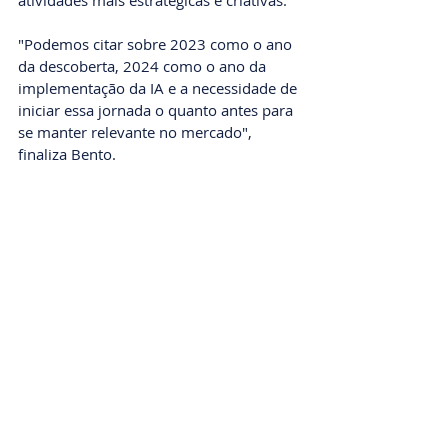
atividades mais estratégicas e criativas.
"Podemos citar sobre 2023 como o ano 
da descoberta, 2024 como o ano da 
implementação da IA e a necessidade de 
iniciar essa jornada o quanto antes para 
se manter relevante no mercado", 
finaliza Bento.
Fonte: 
https://tiinside.com.br/01/03/2024/75-
das-empresas-devem-incorporar-ia-nos-
proximos-5-anos/
INTELIGÊNCIA ARTIFICIAL