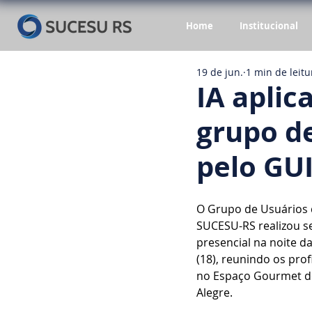
Home
Institucional
19 de jun.
1 min de leitu
IA aplic
grupo d
pelo GU
O Grupo de Usuários d
SUCESU-RS realizou s
presencial na noite da
(18), reunindo os prof
no Espaço Gourmet d
Alegre.