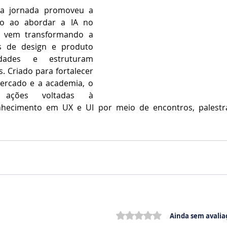
da jornada promoveu a 
do ao abordar a IA no 
e vem transformando a 
 de design e produto 
idades e estruturam 
. Criado para fortalecer 
ercado e a academia, o 
 ações voltadas à 
hecimento em UX e UI por meio de encontros, palestra
Avaliado com 0 de 5 estrelas.
Ainda sem avalia