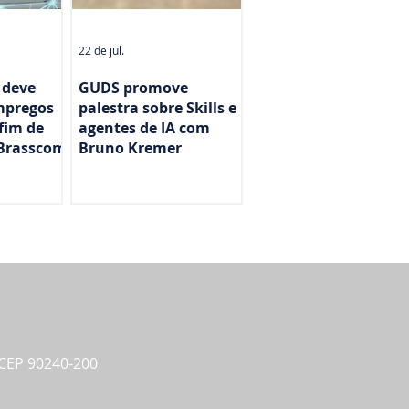
22 de jul.
 deve
GUDS promove
empregos
palestra sobre Skills e
fim de
agentes de IA com
 Brasscom
Bruno Kremer
- CEP 90240-200