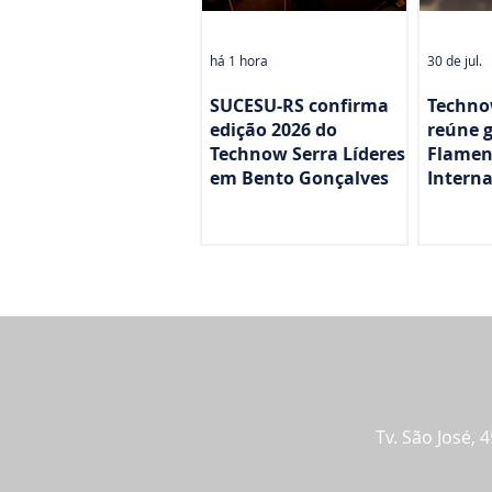
há 1 hora
30 de jul.
SUCESU-RS confirma
Technow
edição 2026 do
reúne g
Technow Serra Líderes
Flamen
em Bento Gonçalves
Interna
discuti
futebol
Tv. São José, 