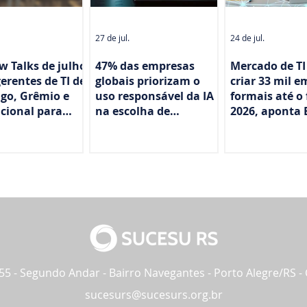
27 de jul.
24 de jul.
 Talks de julho
47% das empresas
Mercado de TI
erentes de TI de
globais priorizam o
criar 33 mil 
go, Grêmio e
uso responsável da IA
formais até o 
cional para
na escolha de
2026, aponta
r tecnologia no
tecnologias do
cotidiano, aponta
estudo
455 - Segundo Andar - Bairro Navegantes - Porto Alegre/RS 
sucesurs@sucesurs.org.br