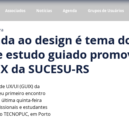
Associados
Notícias
Agenda
Grupos de Usuários
ra
ada ao design é tema d
e estudo guiado promo
IX da SUCESU-RS
e UX/UI (GUIX) da 
eu primeiro encontro 
 última quinta-feira 
issionais e estudantes 
o TECNOPUC, em Porto 