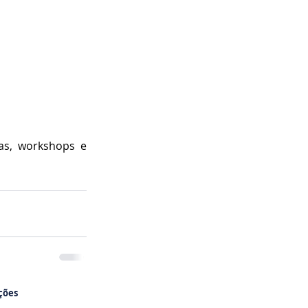
s, workshops e 
ções