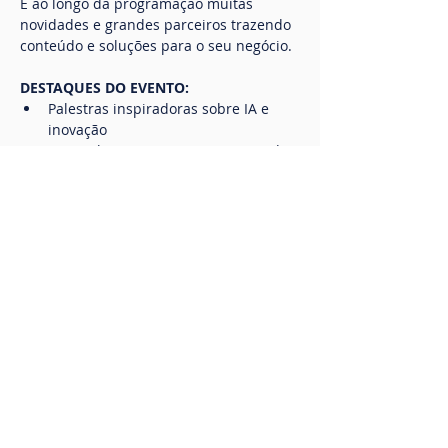
E ao longo da programação muitas 
novidades e grandes parceiros trazendo 
conteúdo e soluções para o seu negócio.
DESTAQUES DO EVENTO:
Palestras inspiradoras sobre IA e 
inovação
Networking com CIOs e Gestores de 
TI das maiores empresas do RS
Oportunidades de negócios e 
colaboração
Ao  final do evento nos reuniremos para 
um momento de muito networking, 
 coquetel e futebol, onde teremos a 
transmissão do jogo do Grêmio.
Compartilhe