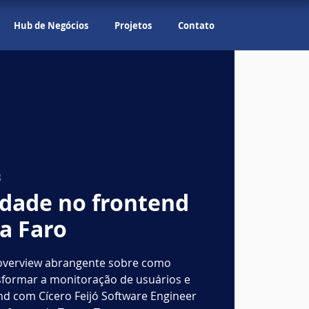
Hub de Negócios
Projetos
Contato
B
idade no frontend
a Faro
 overview abrangente sobre como
sformar a monitoração de usuários e
d com Cícero Feijó Software Engineer