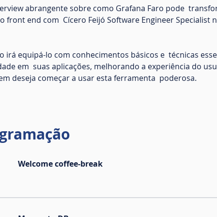
verview abrangente sobre como Grafana Faro pode  transfo
front end com  Cícero Feijó Software Engineer Specialist no
o irá equipá-lo com conhecimentos básicos e  técnicas ess
dade em  suas aplicações, melhorando a experiência do usu
uem deseja começar a usar esta ferramenta  poderosa.
ogramação
Welcome coffee-break