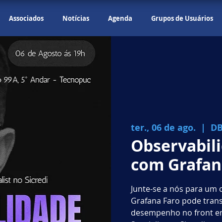
Associados
Notícias
Agenda
Grupos de Usuários
ter., 06 de ago.
  |  
D
Observabil
com Grafan
Junte-se a nós para um
Grafana Faro pode tran
desempenho no front en