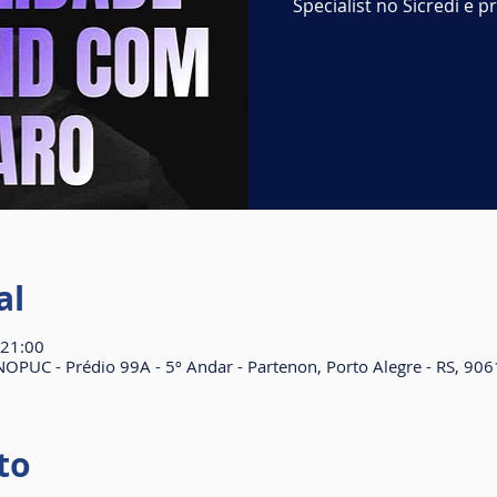
Specialist no Sicredi e p
al
 21:00
NOPUC - Prédio 99A - 5º Andar - Partenon, Porto Alegre - RS, 906
to