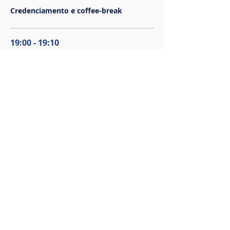
Credenciamento e coffee-break
19:00 - 19:10
10 minutos
Abertura do evento com avisos gerais
Ver Tudo
Mais 8 itens disponíveis
Compartilhe