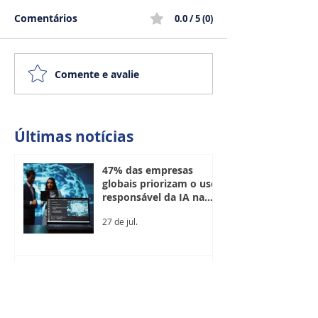
Comentários
0.0 / 5 (0)
Comente e avalie
Últimas notícias
47% das empresas
globais priorizam o uso
responsável da IA na
escolha de tecnologias
27 de jul.
do cotidiano, aponta
estudo
Mercado de TI deve
criar 33 mil empregos
formais até o fim de
2026, aponta Brasscom