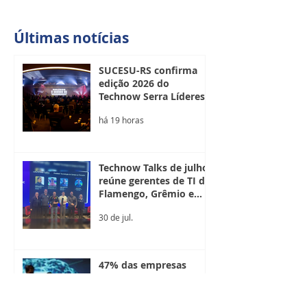
Últimas notícias
SUCESU-RS confirma
edição 2026 do
Technow Serra Líderes
em Bento Gonçalves
há 19 horas
Technow Talks de julho
reúne gerentes de TI de
Flamengo, Grêmio e
Internacional para
30 de jul.
discutir tecnologia no
futebol
47% das empresas
globais priorizam o uso
responsável da IA na
escolha de tecnologias