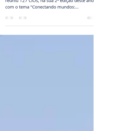
O tradicional Seminário Executivo SUCESU-RS,
reuniu 127 CIOs, na sua 2ª edição deste ano
com o tema "Conectando mundos:
Tecnologia,...